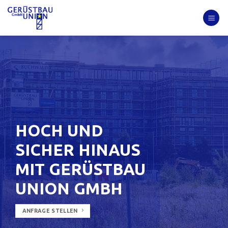
Skip
to
content
HOCH UND
SICHER HINAUS
MIT GERÜSTBAU
HOCH UND SICHER HINAUS MIT GERÜSTBAU UNION GMBH
HOCH UND SICHER HINAUS MIT GERÜSTBAU UNION GMBH
UNION GMBH
ANFRAGE STELLEN